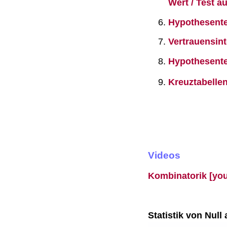
Wert / Test a
Hypothesente
Vertrauensint
Hypothesentes
Kreuztabell
Videos
Kombinatorik [you
Statistik von Nul