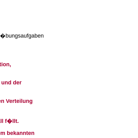
n �bungsaufgaben
tion,
 und der
n Verteilung
l f�llt.
nem bekannten